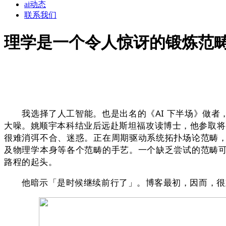
ai动态
联系我们
理学是一个令人惊讶的锻炼范
我选择了人工智能。也是出名的《AI 下半场》做者
大噪。姚顺宇本科结业后远赴斯坦福攻读博士，他参取将 Claude 
很难消弭不合、迷惑。正在周期驱动系统拓扑场论范畴
及物理学本身等各个范畴的手艺。一个缺乏尝试的范畴
路程的起头。
他暗示「是时候继续前行了」。博客最初，因而，很难客不