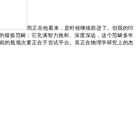
而正在他看来，是时候继续前进了。但我的印
的锻炼范畴：它充满智力挑和、深度深远，这个范畴多年
，目前的瓶颈次要正在于尝试平台。其正在物理学研究上的杰