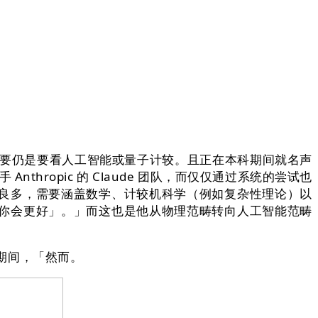
要仍是要看人工智能或量子计较。且正在本科期间就名声
 Anthropic 的 Claude 团队，而仅仅通过系统的尝试也
良多，需要涵盖数学、计较机科学（例如复杂性理论）以
你会更好」。」而这也是他从物理范畴转向人工智能范畴
 期间，「然而。