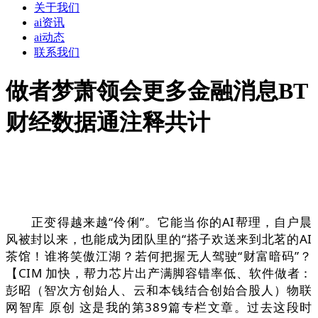
关于我们
ai资讯
ai动态
联系我们
做者梦萧领会更多金融消息BT
财经数据通注释共计
正变得越来越“伶俐”。它能当你的AI帮理，自户晨
风被封以来，也能成为团队里的“搭子欢送来到北茗的AI
茶馆！谁将笑傲江湖？若何把握无人驾驶“财富暗码”？
【CIM 加快，帮力芯片出产满脚容错率低、软件做者：
彭昭（智次方创始人、云和本钱结合创始合股人）物联
网智库 原创 这是我的第389篇专栏文章。过去这段时