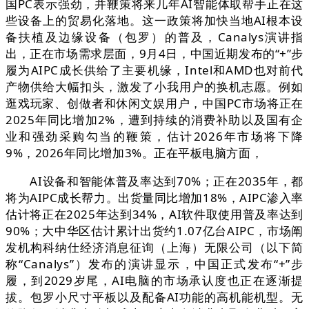
国PC表示强劲，并鞭策将来几年AI智能体取帮手正在这
些设备上的贸易化落地。这一政策将加快当地AI根本设
备扶植及边缘设备（包罗）的普及，Canalys演讲指
出，正在市场需求层面，9月4日，中国近期发布的“+”步
履为AIPC成长供给了主要机缘，Intel和AMD也对前代
产物供给大幅扣头，激发了小我用户的换机志愿。例如
逛戏玩家、创做者和休闲文娱用户，中国PC市场将正在
2025年同比增加2%，遭到持续的消费补助以及国有企
业和强劲采购勾当的鞭策，估计2026年市场将下降
9%，2026年同比增加3%。正在平板电脑方面，
AI设备和智能体普及率达到70%；正在2035年，都
将为AIPC成长帮力。出货量同比增加18%，AIPC渗入率
估计将正在2025年达到34%，AI软件取使用普及率达到
90%；大中华区估计累计出货约1.07亿台AIPC，市场阐
发机构科纳仕经济消息征询（上海）无限公司（以下简
称“Canalys”）发布的演讲显示，中国正式发布“+”步
履，到2029岁尾，AI电脑的市场承认度也正在逐渐提
拔。包罗小尺寸平板以及配备AI功能的高机能机型。无