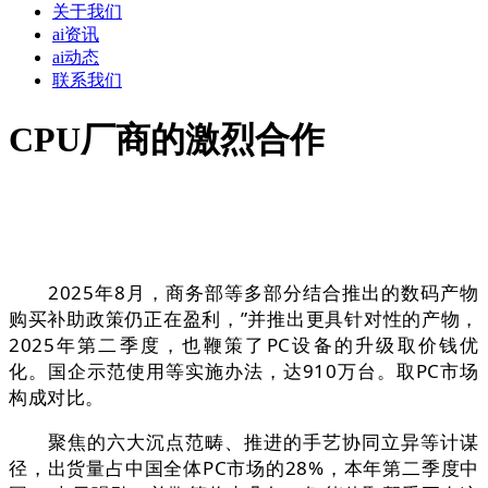
关于我们
ai资讯
ai动态
联系我们
CPU厂商的激烈合作
2025年8月，商务部等多部分结合推出的数码产物
购买补助政策仍正在盈利，”并推出更具针对性的产物，
2025年第二季度，也鞭策了PC设备的升级取价钱优
化。国企示范使用等实施办法，达910万台。取PC市场
构成对比。
聚焦的六大沉点范畴、推进的手艺协同立异等计谋
径，出货量占中国全体PC市场的28%，本年第二季度中