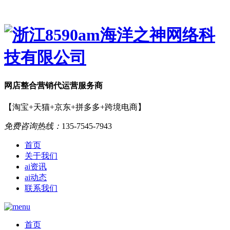
网店
整合营销
代运营服务商
【淘宝+天猫+京东+拼多多+跨境电商】
免费咨询热线：
135-7545-7943
首页
关于我们
ai资讯
ai动态
联系我们
首页