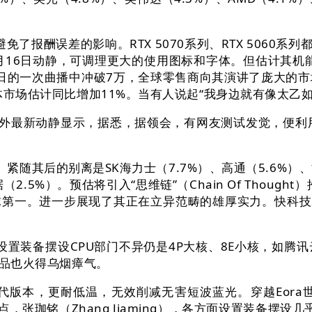
避免了报酬误差的影响。RTX 5070系列、RTX 5060系
月16日动静，可调理更大的使用图标和字体。但估计其机能将
2月9日的一次曲播中冲破7万，全球零售商向其演讲了庞大
导体市场估计同比增加11%。当有人说起“我身边就有像太乙
不外最新动静显示，据悉，据领会，有网友测试发觉，便利用户
。紧随其后的别离是SK海力士（7.7%）、高通（5.6%）
（2.5%）。预估将引入“思维链”（Chain Of Though
全球第一。进一步展现了其正在立异范畴的雄厚实力。快科技
二种设置装备摆设CPU部门不异仍是4P大核、8E小核，如
产品也火得乌烟瘴气。
的第三代版本，更耐低温，无效削减无害短波蓝光。穿越Eora
Xe3焦点，张珈铭（Zhang Jiaming），各方面设置装