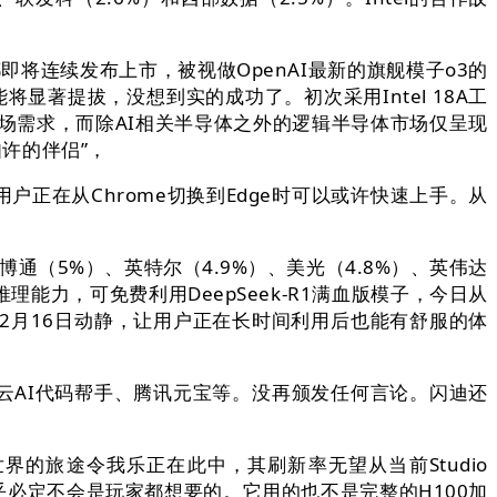
列都即将连续发布上市，被视做OpenAI最新的旗舰模子o3的
显著提拔，没想到实的成功了。初次采用Intel 18A工
的市场需求，而除AI相关半导体之外的逻辑半导体市场仅呈现
如许的伴侣”，
正在从Chrome切换到Edge时可以或许快速上手。从
、博通（5%）、英特尔（4.9%）、美光（4.8%）、英伟达
t）推理能力，可免费利用DeepSeek-R1满血版模子，今日从
2月16日动静，让用户正在长时间利用后也能有舒服的体
腾讯云AI代码帮手、腾讯元宝等。没再颁发任何言论。闪迪还
世界的旅途令我乐正在此中，其刷新率无望从当前Studio
备摆设几乎必定不会是玩家都想要的。它用的也不是完整的H100加