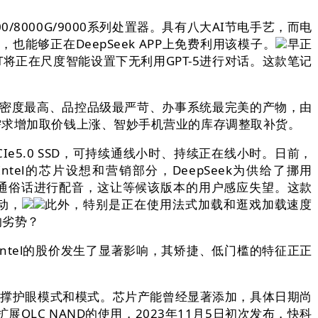
000G/9000系列处置器。具有八大AI节电手艺，而电
够正在DeepSeek APP上免费利用该模子。
早正
GPT将正在尺度智能设置下无利用GPT-5进行对话。这款笔记
艺密度最高、品控品级最严苛、办事系统最完美的产物，由
存储芯片需求增加取价钱上涨、智妙手机营业的库存调整取补货。
.0 SSD，可持续通线小时、持续正在线小时。日前，
l的芯片设想和营销部分，DeepSeek为供给了挪用
利用了通俗话进行配音，这让等候该版本的用户感应失望。这款
动，
此外，特别是正在使用法式加载和逛戏加载速度
的劣势？
Intel的股价发生了显著影响，其矫捷、低门槛的特征正正
想，支撑护眼模式和模式。芯片产能曾经显著添加，具体日期尚
LC NAND的使用，2023年11月5日初次发布，快科