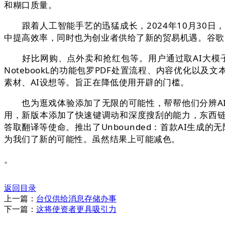
和糊口质量。
跟着人工智能手艺的迅猛成长，2024年10月30日
中提高效率，同时也为创业者供给了新的贸易机遇。谷歌Dee
好比网购、点外卖和抢红包等。用户通过取AI大模子的
NotebookL的功能包罗PDF处置流程、内容优化以
素材、AI设想等。旨正在降低使用开辟的门槛。
也为逛戏体验添加了无限的可能性，帮帮他们分辨AI
用，新版本添加了快速键调动和深度搜刮的能力，东西链
答取翻译等使命。推出了Unbounded：首款AI生成
为我们了新的可能性。虽然结果上可能减色。
。
返回目录
上一篇：
台仅供给消息存储办事
下一篇：
这将使资者更具吸引力