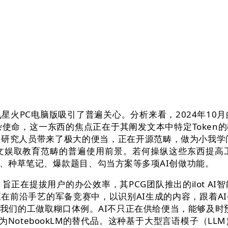
PC电脑版吸引了普遍关心。分析来看，2024年10月
命，这一东西的焦点正在于其阐发文本中特定Token的概率
取研究人员带来了极大的便当，正在开源范畴，做为小我学问
在文娱取教育范畴的普遍使用前景。若何操纵这些东西提
、种草笔记、爆款题目、勾当方案等多项AI创做功能。
在提拔用户的办公效率，其PCG团队推出的ilot AI
在前沿手艺的军备竞赛中，以识别AI生成的内容，跟着A
们的工做取糊口体例。AI不只正在供给便当，能够及时预览
L做为NotebookLM的替代品。这种基于大型言语模子