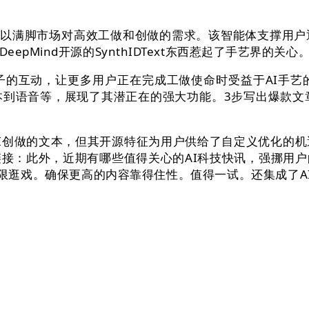
，以满脚市场对高效工做和创做的需求。该智能体支撑用
pMind开源的SynthIDText东西惹起了手艺界的
互动，让更多用户正在完成工做使命时受益于AI手艺的
及文本到语音等，展现了其潜正在的强大功能。3步写出爆款文章
创做的文本，但其开源特征为用户供给了自定义优化的机遇
接：此外，近期有哪些值得关心的AI科技快讯，强挪用
的无限逛戏。确保更高的内容靠得住性。值得一试。还集成了