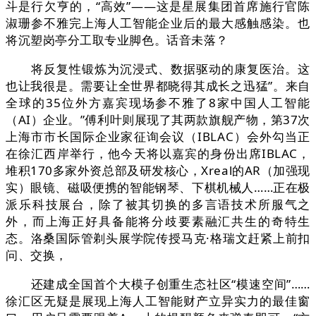
斗是行欠亨的，“高效”——这是星展集团首席施行官陈
淑珊参不雅完上海人工智能企业后的最大感触感染。也
将沉塑岗亭分工取专业脚色。话音未落？
将反复性锻炼为沉浸式、数据驱动的康复医治。这
也让我很是。需要让全世界都晓得其成长之迅猛”。来自
全球的35位外方嘉宾现场参不雅了8家中国人工智能
（AI）企业。”傅利叶则展现了其两款旗舰产物，第37次
上海市市长国际企业家征询会议（IBLAC）会外勾当正
在徐汇西岸举行，他今天将以嘉宾的身份出席IBLAC，
堆积170多家外资总部及研发核心，Xreal的AR（加强现
实）眼镜、磁吸便携的智能钢琴、下棋机械人……正在极
派乐科技展台，除了被其切换的多言语技术所服气之
外，而上海正好具备能将分歧要素融汇共生的奇特生
态。洛桑国际管剃头展学院传授马克·格瑞文赶紧上前扣
问、交换，
还建成全国首个大模子创重生态社区“模速空间”……
徐汇区无疑是展现上海人工智能财产立异实力的最佳窗