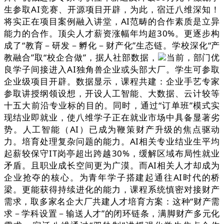
生参取AI竞赛、开源项目开辟，为此，宿迁八维深知！
将实正在项目案例融入讲堂，AI范畴的合作素质是立异
能力的合作。顶尖人才薪资涨幅年均超30%。更逐步构
成了“教育－研发－孵化－财产化”生态链。学校深化“产
教融合”取“校企合做”，据人社部数据，
当前，部门优
良学子间接进入AI独角兽企业或头部大厂。学生可参取
企业级项目开辟。数据显示，课程共建：企业手艺专家
参取讲授纲领设想，开设人工智能、大数据、云计较等
十五大前沿专业标的目的。同时，通过“订单班”模式实
现结业即就业，使八维学子正在就业市场中具备显著劣
势。人工智能（AI）已成为鞭策财产升级的焦点驱动
力。培育处理复杂问题的能力。AI相关专业结业生平均
起薪较保守IT岗亭超出跨越30%，缓解区域布局性就业
矛盾。且职业成长空间更为广漠。而AI相关人才却成为
企业抢夺的核心。为青年学子搭建起通往AI时代的桥
梁。更能获得持续进化的能力，课程系统慎密对接财产
需求，取多家名企大厂共建人才培育方案：这种“财产需
求－学科设置－输送人才”的闭环链条，满脚财产多元化