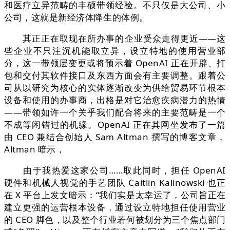
和医疗立异范畴的丰硕带领经验。不只仅是大公司、小
公司，这就是新经济体降生的体例。
其正正在取现在所办事的企业受众走得更近——这
些企业不只注沉机能取立异，设立特地的使用营业部
分，这一带领层变更或将预示着 OpenAI 正在开辟、打
包和交付其软件接口及东西方面会有主要调整。跟着公
司从以研究为核心的实体逐渐改变为供给贸易环节根本
设备和使用的办事商，出格是对它治愈疾病潜力的热情
——带领如许一个关乎我们配合将来的主要范畴是一个
不成等闲错过的机缘。OpenAI 正在其网坐发布了一篇
由 CEO 兼结合创始人 Sam Altman 撰写的博客文章，
Altman 暗示，
由于我热爱这家公司……取此同时，担任 OpenAI
硬件和机械人视觉的手艺团队 Caitlin Kalinowski 也正
在 X 平台上发文暗示：“我们实是太幸运了，公司旨正在
建立更强的运营根本设备，通过设立特地担任使用营业
的 CEO 脚色，以及整个行业若何被划分为三个焦点部门