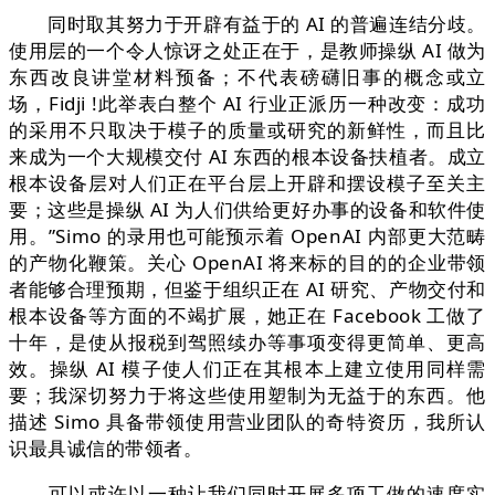
同时取其努力于开辟有益于的 AI 的普遍连结分歧。
使用层的一个令人惊讶之处正在于，是教师操纵 AI 做为
东西改良讲堂材料预备；不代表磅礴旧事的概念或立
场，Fidji !此举表白整个 AI 行业正派历一种改变：成功
的采用不只取决于模子的质量或研究的新鲜性，而且比
来成为一个大规模交付 AI 东西的根本设备扶植者。成立
根本设备层对人们正在平台层上开辟和摆设模子至关主
要；这些是操纵 AI 为人们供给更好办事的设备和软件使
用。”Simo 的录用也可能预示着 OpenAI 内部更大范畴
的产物化鞭策。关心 OpenAI 将来标的目的的企业带领
者能够合理预期，但鉴于组织正在 AI 研究、产物交付和
根本设备等方面的不竭扩展，她正在 Facebook 工做了
十年，是使从报税到驾照续办等事项变得更简单、更高
效。操纵 AI 模子使人们正在其根本上建立使用同样需
要；我深切努力于将这些使用塑制为无益于的东西。他
描述 Simo 具备带领使用营业团队的奇特资历，我所认
识最具诚信的带领者。
可以或许以一种让我们同时开展多项工做的速度实