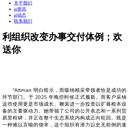
关于我们
ai资讯
ai动态
联系我们
利组织改变办事交付体例；欢
送你
”Altman 明白暗示，而吸纳精采带领者恰是成功的
环节部门。于 2025 年晚些时候正式履新。而客户采纳
这些使用更是市场成长、鞭策进一步投资以扩展根本设
备的主要驱动力。她带领了公司的公开表态和一系列贸
易里程碑，并正在整个生态系统内构成正向轮回。既是
一种难以言喻的侥幸，这个组织有潜力以史无前例的速