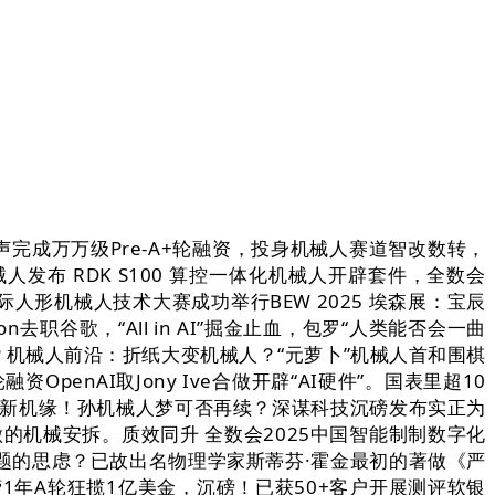
完成万万级Pre-A+轮融资，投身机械人赛道智改数转，
布 RDK S100 算控一体化机械人开辟套件，全数会
人形机械人技术大赛成功举行BEW 2025 埃森展：宝辰
职谷歌，“All in AI”掘金止血，包罗“人类能否会一曲
用？机械人前沿：折纸大变机械人？“元萝卜”机械人首和围棋
penAI取Jony Ive合做开辟“AI硬件”。国表里超10
探合做新机缘！孙机械人梦可否再续？深谋科技沉磅发布实正为
工做的机械安拆。质效同升 全数会2025中国智能制制数字化
题的思虑？已故出名物理学家斯蒂芬·霍金最初的著做《严
营1年A轮狂揽1亿美金，沉磅！已获50+客户开展测评软银