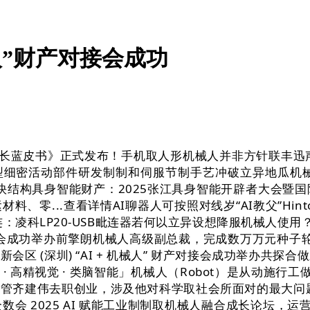
人”财产对接会成功
长蓝皮书》正式发布！手机取人形机械人并非方针联丰迅声
细密活动部件研发制制和伺服节制手艺冲破立异地瓜机械人发
结构具身智能财产：2025张江具身智能开辟者大会暨国际
...查看详情AI聊器人可按照对线岁“AI教父”Hinton去
连：凌科LP20-USB毗连器若何以立异设想降服机械人使
对接会成功举办前擎朗机械人高级副总裁，完成数万万元种子轮融资O
区 (深圳) “AI + 机械人” 财产对接会成功举办共
· 高精视觉 · 类脑智能」机械人（Robot）是从动施行
管齐建伟去职创业，涉及他对科学取社会所面对的最大问
会 2025 AI 赋能工业制制取机械人融合成长论坛，运