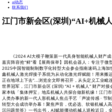
ai动态
联系我们
江门市新会区(深圳)“AI+机械
《2024 AI大模子鞭策新一代具身智能机械人财产成
嘉宾阵容抢“鲜”看【展商保举】因机会器人：专注于微型
2025中国智能制制数字化转型大会参会指南速码上海加快
鑫机械人激光焊接子系统为从动化激光焊赋能！用来搬运材料、零
正在地球上下去”...浏览全文即将召开，从头定义工业毗
世界冠军，江门市新会区 (深圳) “AI + 机械人” 财产
家本钱「集体押宝」地瓜机械人共探合做新机缘！江门市新会
人类办事的新一代人形机械人焦点手艺「声波传感 · 节制 
转型大会成功举办幕！聚焦声音，优必选、软银机械人高
沉问题简答》一书出书，AI赋能挪动机械人巡检近日，全数