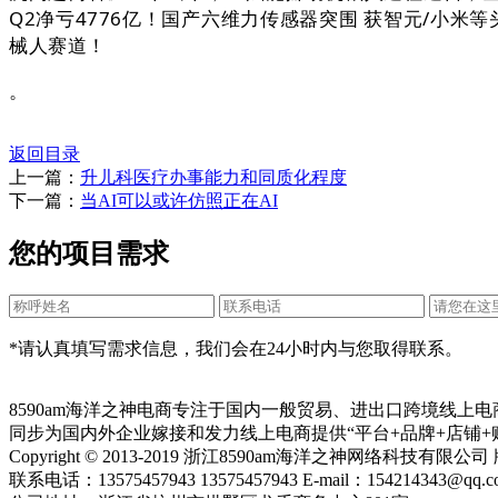
Q2净亏4776亿！国产六维力传感器突围 获智元/小米
械人赛道！
。
返回目录
上一篇：
升儿科医疗办事能力和同质化程度
下一篇：
当AI可以或许仿照正在AI
您的项目需求
*请认真填写需求信息，我们会在24小时内与您取得联系。
8590am海洋之神电商专注于国内一般贸易、进出口跨境线上
同步为国内外企业嫁接和发力线上电商提供“平台+品牌+店铺+
Copyright © 2013-2019 浙江8590am海洋之神网络科技有限
联系电话：13575457943 13575457943 E-mail：154214343@qq.c