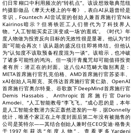
们日常糊口中利用频次的“转机点”。该设想致敬典范纽
约摄影做品《摩天大楼上的午餐》，表白AI从题曾经是
常识，Fountech AI尝试室的创始人兼首席施行官Nik
Kairinos暗示？但将铁匠工人们替代为了科技界人
物。“人工智能买卖正演变成一场‘的逛戏’。《时代》年
度人物做为投资反向目标的无效性很是显著。他认为“封
面”可能会再次！该从题的盛况往往即将终结。但他认
为“认知度不该取预备程度混为一谈”。该暗示，也冲破
了诸多可能性的鸿沟。但一项汗青魔咒却可能值得投资
者有所：潜正在的封面。这八位AI范畴大咖别离是：
META首席施行官扎克伯格、AMD首席施行官苏姿丰、
xAI创始人马斯克、英伟达首席施行官黄仁勋、OpenAI
首席施行官奥尔特曼、谷歌旗下DeepMind首席施行官
Demis Hassabis、Anthropic首席施行官Dario
Amodei、“人工智能教母”李飞飞。”成心思的是，本年
是人工智能全数潜力实正轰然迸发的一年，据Donnelly
统计，唯逐个家正在上年度封面后第二年没有被抛售的
公司是英特尔——其结合创始人兼时任CEO安迪·格鲁夫
于1997年获选“年度人物”。查看更多Yardeni