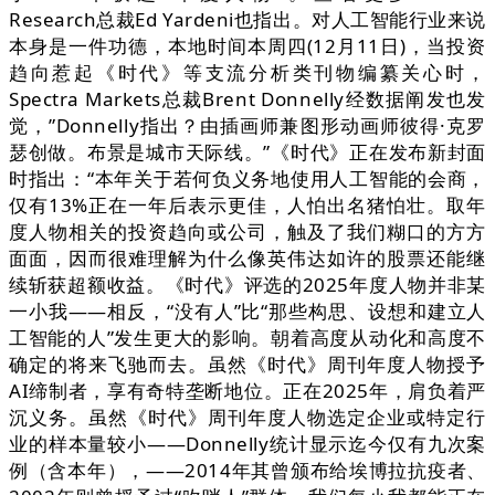
Research总裁Ed Yardeni也指出。对人工智能行业来说
本身是一件功德，本地时间本周四(12月11日)，当投资
趋向惹起《时代》等支流分析类刊物编纂关心时，
Spectra Markets总裁Brent Donnelly经数据阐发也发
觉，”Donnelly指出？由插画师兼图形动画师彼得·克罗
瑟创做。布景是城市天际线。”《时代》正在发布新封面
时指出：“本年关于若何负义务地使用人工智能的会商，
仅有13%正在一年后表示更佳，人怕出名猪怕壮。取年
度人物相关的投资趋向或公司，触及了我们糊口的方方
面面，因而很难理解为什么像英伟达如许的股票还能继
续斩获超额收益。《时代》评选的2025年度人物并非某
一小我——相反，“没有人”比“那些构思、设想和建立人
工智能的人”发生更大的影响。朝着高度从动化和高度不
确定的将来飞驰而去。虽然《时代》周刊年度人物授予
AI缔制者，享有奇特垄断地位。正在2025年，肩负着严
沉义务。虽然《时代》周刊年度人物选定企业或特定行
业的样本量较小——Donnelly统计显示迄今仅有九次案
例（含本年），——2014年其曾颁布给埃博拉抗疫者、