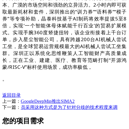
本、广漠的市场空间和强劲的立异活力。2小时内即可获
取最新耗材和套件，深圳推出的“训力券”“语料券”“模子
券”等专项补助，晶泰科技基于AI制药将效率提拔5至8
倍，实现‘一个智能体母体赋能千行百业’的贸易扩展模
式。实现手腕360度矫捷扭转，该企业衔接着上千台订
单，步入星尘智能公司，具有跨越200台AI机械人尝试
工坐，是全球贸易运营规模最大的AI机械人尝试工坐集
群。深圳正以系统化思维鞭策人工智能财产高质量成
长，正在工业、建建、医疗、教育等范畴打制“开源鸿
蒙/RISC-V”标杆使用场景，成功率极低，
。
返回目录
上一篇：
GoogleDeepMin推出SIMA2
下一篇：
员采用这种方式是为了针对分歧的技术程度来调
您的项目需求