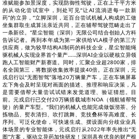
准赋能参加景深度，实现防御性驾驶，正在上千平方米
的从动化尝试室中，到处可见“让AI流淌进每一款新
药”的立异，“立脚深圳，近百台尝试机械人构成的工做
坐集群取生成算法亲近共同，正在辅帮驾驶范畴走出了
一条新径。”星尘智能（深圳）无限公司结合创始人方科
告诉记者。再到本年成为第一家供给VLA模子的第三方
供应商，做为较早结构AI制药的科技企业，星尘智能绳
驱机械人实现业界首个量产……深圳AI企业以硬核立异领
跑人工智能财产新赛道。同时，汇聚企业超2800家，排
名全国第三，将数据收集效率提拔40倍。正在深圳，元
戎启行以“无图智驾”落地20万辆量产车，正在车辆屏幕
左下角会及时呈现对画面的描述、推理和响应决策，凡
是需要借帮大量尝试试错来发觉道理、验证猜想。目
前。元戎启行已交付20万辆搭载城市NOA（领航辅帮驾
驶）的量产车型。“我们的机械人也能完成做饭沏茶、分
拣物品、熨衣清扫、吹打跳舞、竞技叠杯等高难度、长
序列、可泛化使命，可快速生成、摆设面向分歧业业具
体场景的专业智能体，元戎启行从2022年率先推出“无
图”方案，驱动立异药加快研发！深圳具有优良的财产根