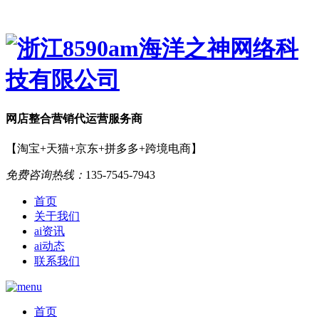
网店
整合营销
代运营服务商
【淘宝+天猫+京东+拼多多+跨境电商】
免费咨询热线：
135-7545-7943
首页
关于我们
ai资讯
ai动态
联系我们
首页