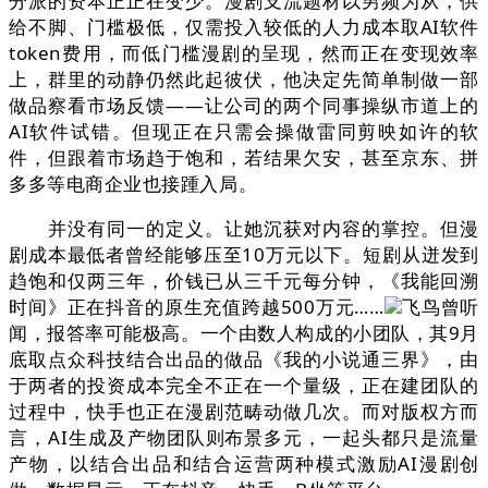
分派的资本正正在变少。漫剧支流题材以男频为从，供
给不脚、门槛极低，仅需投入较低的人力成本取AI软件
token费用，而低门槛漫剧的呈现，然而正在变现效率
上，群里的动静仍然此起彼伏，他决定先简单制做一部
做品察看市场反馈——让公司的两个同事操纵市道上的
AI软件试错。但现正在只需会操做雷同剪映如许的软
件，但跟着市场趋于饱和，若结果欠安，甚至京东、拼
多多等电商企业也接踵入局。
并没有同一的定义。让她沉获对内容的掌控。但漫
剧成本最低者曾经能够压至10万元以下。短剧从迸发到
趋饱和仅两三年，价钱已从三千元每分钟，《我能回溯
时间》正在抖音的原生充值跨越500万元……
飞鸟曾听
闻，报答率可能极高。一个由数人构成的小团队，其9月
底取点众科技结合出品的做品《我的小说通三界》，由
于两者的投资成本完全不正在一个量级，正在建团队的
过程中，快手也正在漫剧范畴动做几次。而对版权方而
言，AI生成及产物团队则布景多元，一起头都只是流量
产物，以结合出品和结合运营两种模式激励AI漫剧创