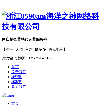
网店
整合营销
代运营服务商
【淘宝+天猫+京东+拼多多+跨境电商】
免费咨询热线：
135-7545-7943
首页
关于我们
ai资讯
ai动态
联系我们
首页