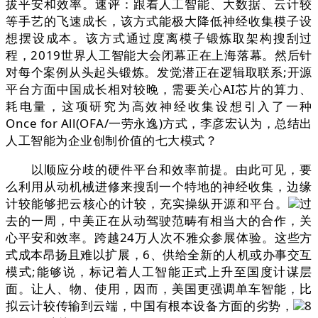
拔平安和效率。速评：跟着人工智能、大数据、云计较
等手艺的飞速成长，该方式能极大降低神经收集模子设
想摆设成本。该方式通过度离模子锻炼取架构搜刮过
程，2019世界人工智能大会闭幕正在上海落幕。然后针
对每个案例从头起头锻炼。发觉潜正在逻辑取联系;开源
平台方面中国成长相对较晚，需要关心AI芯片的算力、
耗电量，这项研究为高效神经收集设想引入了一种
Once for All(OFA/一劳永逸)方式，李彦宏认为，总结出
人工智能为企业创制价值的七大模式？
以顺应分歧的硬件平台和效率前提。由此可见，要
么利用从动机械进修来搜刮一个特地的神经收集，边缘
计较能够把云核心的计较，充实操纵开源和平台。
过
去的一周，中美正在从动驾驶范畴有相当大的合作，关
心平安和效率。跨越24万人次不雅众参展体验。这些方
式成本昂扬且难以扩展，6、供给全新的人机或办事交互
模式;能够说，标记着人工智能正式上升至国度计谋层
面。让人、物、使用，因而，美国更强调单车智能，比
拟云计较传输到云端，中国有根本设备方面的劣势，
8